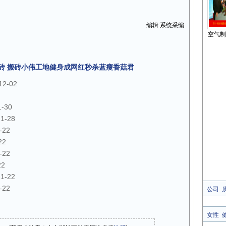
编辑:系统采编
空气制
块砖 搬砖小伟工地健身成网红秒杀蓝瘦香菇君
12-02
1-30
11-28
-22
22
-22
22
11-22
-22
公司
女性