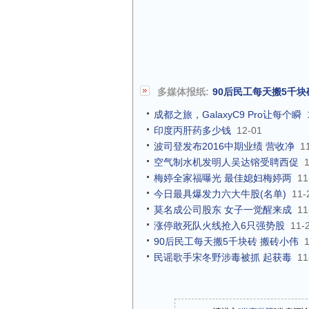
多媒体报纸:
90后民工每天搬5千
成都之旅，GalaxyC9 Pro让每个瞬
印度丙肝药多少钱
12-01
波司登发布2016中期业绩 营收净
1
空气制水机发明人吴达镕受聘西促
梅婷全家福曝光 最佳媳妇梅婷两
11
今日最具爆发力六大牛股(名单)
11-
莫名成公司股东 女子一觉醒来成
11
涨停敢死队火线抢入6只强势股
11-
90后民工每天搬5千块砖 搬砖小伟
民谣歌手宋冬野涉毒被抓 起获毒
11