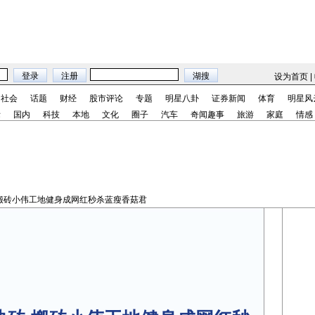
设为首页
|
社会
话题
财经
股市评论
专题
明星八卦
证券新闻
体育
明星风
际
国内
科技
本地
文化
圈子
汽车
奇闻趣事
旅游
家庭
情感
砖 搬砖小伟工地健身成网红秒杀蓝瘦香菇君