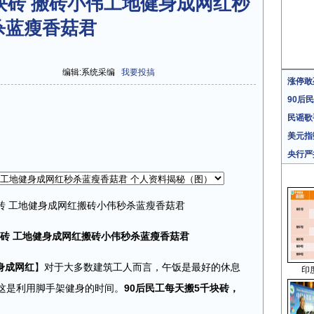
千块砖 搬砖小伟工地健身成网红秒
杀蓝瘦香菇君
编辑:系统采编
我要投搞
涨停敢
90后
民谣歌
美元指
央行严
块砖 工地健身成网红搬砖小伟秒杀蓝瘦香菇君
身成网红
】对于大多数建筑工人而言，午饭是最好的休息
印
，这是利用脚手架健身的时间。
90后民工每天搬5千块砖，