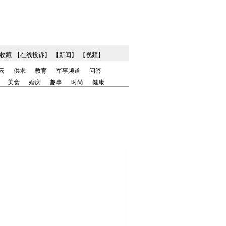
收藏
【
在线投诉
】
【
新闻
】
【
视频
】
云
供求
教育
军事频道
问答
美食
婚庆
趣事
时尚
健康