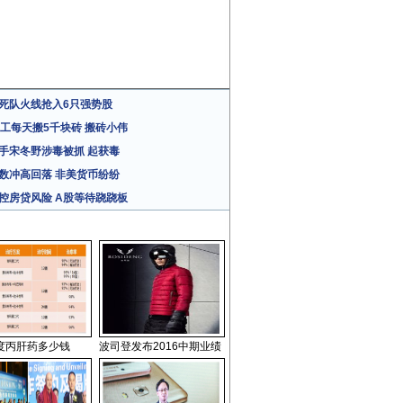
死队火线抢入6只强势股
民工每天搬5千块砖 搬砖小伟
手宋冬野涉毒被抓 起获毒
数冲高回落 非美货币纷纷
控房贷风险 A股等待跷跷板
度丙肝药多少钱
波司登发布2016中期业绩