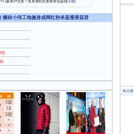
论>> [新用户注意！在东湖社区发表评论必须
注册
]
砖 搬砖小伟工地健身成网红秒杀蓝瘦香菇君
究院
秘(
热点推