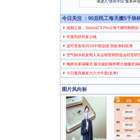
请进入“
微商学院
”发表评
今日关注 ：
90后民工每天搬5千块
成都之旅，GalaxyC9 Pro让每个瞬间刚刚好
印度丙肝药多少钱
波司登发布2016中期业绩 营收净利双增
空气制水机发明人吴达镕受聘西促会经贸研
梅婷全家福曝光 最佳媳妇梅婷两次婚姻史揭
今日最具爆发力六大牛股(名单)
图片风向标